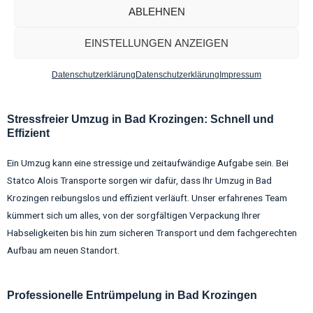
Wohnungsauflösungen suchen, sind Sie bei Statco Alois Transporte
ABLEHNEN
genau richtig. Mit unserer langjährigen Erfahrung und unserem
umfassenden Serviceangebot sind wir bestens gerüstet, um Ihnen bei
EINSTELLUNGEN ANZEIGEN
allen Anforderungen rund um Ihren Umzug oder Ihre Haushaltsauflösung
zu helfen.
Datenschutzerklärung
Datenschutzerklärung
Impressum
Stressfreier Umzug in Bad Krozingen: Schnell und
Effizient
Ein Umzug kann eine stressige und zeitaufwändige Aufgabe sein. Bei
Statco Alois Transporte sorgen wir dafür, dass Ihr Umzug in Bad
Krozingen reibungslos und effizient verläuft. Unser erfahrenes Team
kümmert sich um alles, von der sorgfältigen Verpackung Ihrer
Habseligkeiten bis hin zum sicheren Transport und dem fachgerechten
Aufbau am neuen Standort.
Professionelle Entrümpelung in Bad Krozingen