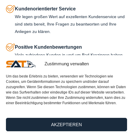
Kundenorientierter Service
Wir legen großen Wert auf exzellenten Kundenservice und
sind stets bereit, Ihre Fragen zu beantworten und Ihre
Anliegen zu klären.
Positive Kundenbewertungen
Viele zufriedene Kunden in und um Bad Krozingen haben
unsere Dienstleistungen bereits in Anspruch genommen
Zustimmung verwalten
und uns positiv bewertet. Ihre Zufriedenheit ist unser
Um das beste Erlebnis zu bieten, verwenden wir Technologien wie
größtes Anliegen.
Cookies, um Geräteinformationen zu speichern und/oder darauf
zuzugreifen. Wenn Sie diesen Technologien zustimmen, können wir Daten
Warum Statco Alois Transporte die beste Wahl für
wie das Surfverhalten oder eindeutige IDs auf dieser Website verarbeiten.
Wenn Sie nicht zustimmen oder Ihre Zustimmung widerrufen, kann dies zu
Umzug, Entrümpelung, Haushaltsauflösung und
einer Beeinträchtigung bestimmter Funktionen und Merkmale führen.
Wohnungsauflösung in Bad Krozingen ist
Wenn Sie in Bad Krozingen und Umgebung einen zuverlässigen Partner
AKZEPTIEREN
für Umzüge, Entrümpelungen, Haushaltsauflösungen und