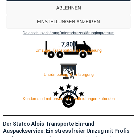
kompetenter Partner für Umzüge und
Ein-und Auspackservice
in
ABLEHNEN
Freiburg im Breisgau.
EINSTELLUNGEN ANZEIGEN
Datenschutzerklärung
Datenschutzerklärung
Impressum
7,800
Umzüge, Transportdienst & Lagerung
1,800
Entrümpelung & Entsorgung
3,700
Kunden sind mit unseren Dienstleistungen zufrieden
Der Statco Alois Transporte Ein-und
Auspackservice: Ein stressfreier Umzug mit Profis