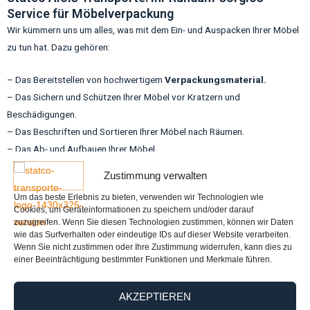
Service für Möbelverpackung
Wir kümmern uns um alles, was mit dem Ein- und Auspacken Ihrer Möbel
zu tun hat. Dazu gehören:
– Das Bereitstellen von hochwertigem
Verpackungsmaterial.
– Das Sichern und Schützen Ihrer Möbel vor Kratzern und
Beschädigungen.
– Das Beschriften und Sortieren Ihrer Möbel nach Räumen.
– Das Ab- und Aufbauen Ihrer Möbel.
– Das Ausrichten und Anschließen Ihrer Möbel.
Zustimmung verwalten
Wir arbeiten mit einem qualifizierten und freundlichen Team, das Ihnen
Um das beste Erlebnis zu bieten, verwenden wir Technologien wie
schnell und zuverlässig hilft. Wir verfügen über moderne Fahrzeuge und
Cookies, um Geräteinformationen zu speichern und/oder darauf
Geräte, die jeden Umzug zum Kinderspiel machen. Wir garantieren Ihnen
zuzugreifen. Wenn Sie diesen Technologien zustimmen, können wir Daten
wie das Surfverhalten oder eindeutige IDs auf dieser Website verarbeiten.
eine hohe Qualität und Zufriedenheit.
Wenn Sie nicht zustimmen oder Ihre Zustimmung widerrufen, kann dies zu
einer Beeinträchtigung bestimmter Funktionen und Merkmale führen.
Kontaktieren Sie uns noch heute für ein unverbindliches Angebot. Wir
freuen uns auf Ihre Anfrage und machen Ihren Umzug zu einem
AKZEPTIEREN
stressfreien und angenehmen Erlebnis. Statco Alois Transporte ist Ihr